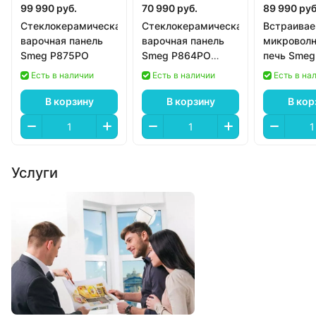
99 990 руб.
70 990 руб.
89 990 руб
Стеклокерамическая
Стеклокерамическая
Встраива
варочная панель
варочная панель
микроволн
Smeg P875PO
Smeg P864PO
печь Smeg
электрическая в
MP822NP
Есть в наличии
Есть в наличии
Есть в на
классическом
стиле цвет
В корзину
В корзину
В кор
кремовый
Услуги