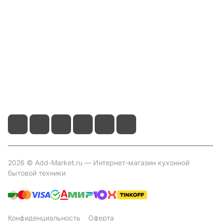
Информация
Помощь
Контакты
+7 800 2019-432
info@add-market.ru
г. Казань, ул. Восстания д.100 корпус 1070
2026 © Add-Market.ru — Интернет-магазин кухонной
бытовой техники
Конфиденциальность
Оферта