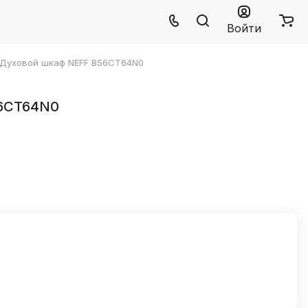
Войти
Духовой шкаф NEFF B56CT64N0
56CT64N0