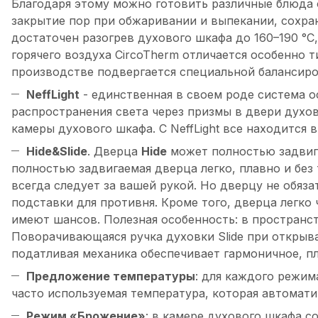
Благодаря этому можно готовить различные блюда 
закрытие пор при обжаривании и выпекании, сохра
достаточен разогрев духового шкафа до 160–190 °С
горячего воздуха CircoTherm отличается особенно 
производстве подвергается специальной балансиро
NeffLight
- единственная в своем роде система о
распространения света через призмы в двери духов
камеры духового шкафа. С NeffLight все находится 
Hide&Slide
. Дверца
Hide
может полностью задвига
полностью задвигаемая дверца легко, плавно и бе
всегда следует за вашей рукой. Но дверцу не обяз
подставки для противня. Кроме того, дверца легко
имеют шансов. Полезная особенность: в пространс
Поворачивающаяся ручка духовки Slide при открыв
податливая механика обеспечивает гармоничное, п
Предложение температуры
: для каждого режим
часто используемая температура, которая автомати
Режим «Брожение»
: в камере духового шкафа с