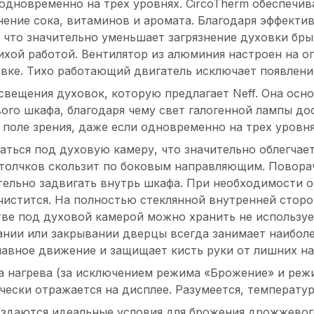
одновременно на трех уровнях. CircoTherm обеспечи
нение сока, витаминов и аромата. Благодаря эффект
, что значительно уменьшает загрязнение духовки бры
тихой работой. Вентилятор из алюминия настроен на 
вке. Тихо работающий двигатель исключает появлени
свещения духовок, которую предлагает Neff. Она осн
ого шкафа, благодаря чему свет галогенной лампы до
в поле зрения, даже если одновременно на трех уровн
ться под духовую камеру, что значительно облегчает
з толчков скользит по боковым направляющим. Повор
ательно задвигать внутрь шкафа. При необходимости 
 чистится. На полностью стеклянной внутренней сторо
тве под духовой камерой можно хранить не использу
ании или закрывании дверцы всегда занимает наибол
лавное движение и защищает кисть руки от лишних на
а нагрева (за исключением режима «Брожение» и режи
чески отражается на дисплее. Разумеется, температу
оздаются идеальные условия для брожения дрожжевого