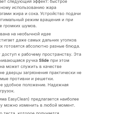
вает следующий эффект: быстрое
ивному использованию жара
згами жира и сока. Устройство подачи
оптимальный режим вращения и при
е громких шумов.
ована на необычной идее
стигает даже самых дальних уголков
ях готовятся абсолютно разные блюда.
 доступ к рабочему пространству. Эта
ачивающаяся ручка
Slide
при этом
она может служить в качестве
не дверцы загрязнения практически не
емые противни и решетки.
ее удобное положение. Надежная
грузок.
ма EasyClean) предлагается наиболее
ру можно изменить в любой момент.
 теста, которое получается