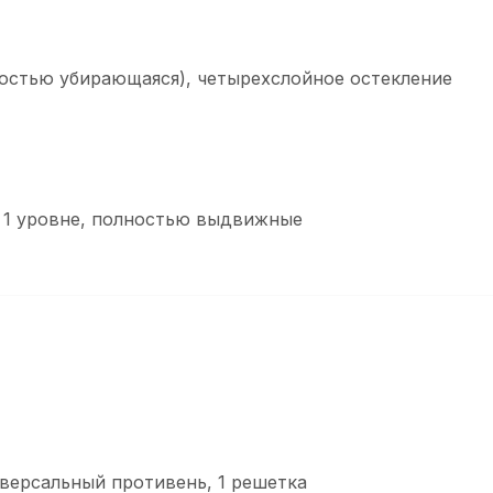
ностью убирающаяся), четырехслойное остекление
а 1 уровне, полностью выдвижные
иверсальный противень, 1 решетка