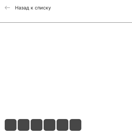
Назад к списку
Интернет-магазин
Компания
Информация
Помощь
Контакты
+7 800 2019-432
info@add-market.ru
г. Казань, ул. Восстания д.100 корпус 1070