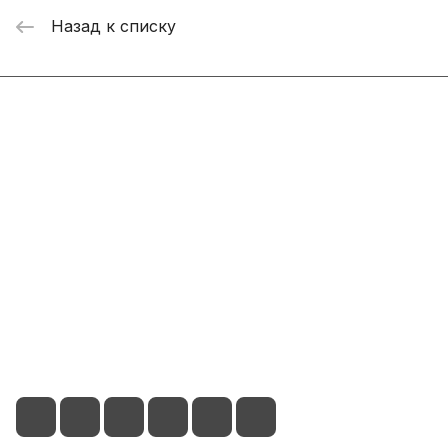
Назад к списку
Интернет-магазин
Компания
Информация
Помощь
+7 800 2019-432
info@add-market.ru
г. Казань, ул. Восстания д.100 корпус 1070