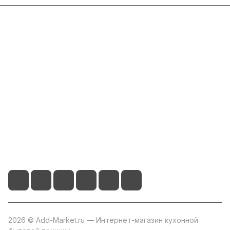
Интернет-магазин
Компания
Информация
Помощь
+7 800 2019-432
info@add-market.ru
г. Казань, ул. Восстания д.100 корпус 1070
2026 © Add-Market.ru — Интернет-магазин кухонной