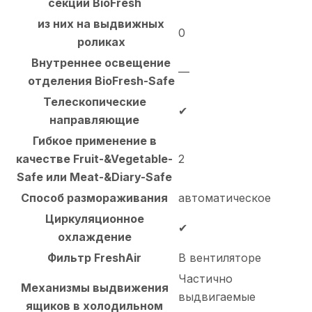
секции BioFresh
из них на выдвижных
0
роликах
Внутреннее освещение
—
отделения BioFresh-Safe
Телескопические
✔
направляющие
Гибкое применение в
качестве Fruit-&Vegetable-
2
Safe или Meat-&Diary-Safe
Способ размораживания
автоматическое
Циркуляционное
✔
охлаждение
Фильтр FreshAir
В вентиляторе
Частично
Механизмы выдвижения
выдвигаемые
ящиков в холодильном