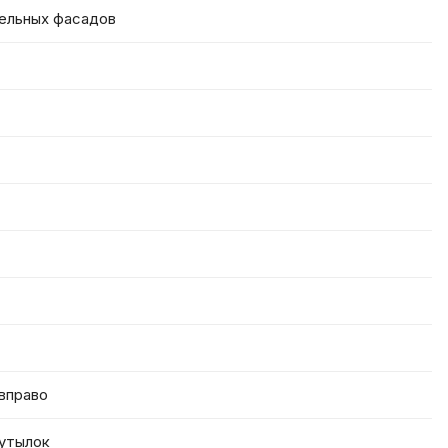
ельных фасадов
вправо
бутылок