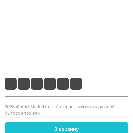
Компания
Информация
Помощь
+7 800 2019-432
info@add-market.ru
г. Казань, ул. Восстания д.100 корпус 1070
2026 © Add-Market.ru — Интернет-магазин кухонной
бытовой техники
В корзину