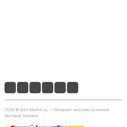
Компания
Информация
Помощь
Контакты
+7 800 2019-432
info@add-market.ru
г. Казань, ул. Восстания д.100 корпус 1070
2026 © Add-Market.ru — Интернет-магазин кухонной
бытовой техники