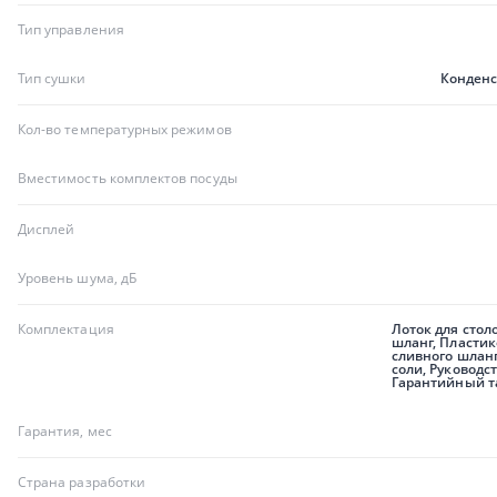
Тип управления
Тип сушки
Конденс
Кол-во температурных режимов
Вместимость комплектов посуды
Дисплей
Уровень шума, дБ
Комплектация
Лоток для стол
шланг, Пласти
сливного шланг
соли, Руководс
Гарантийный т
Гарантия, мес
Страна разработки