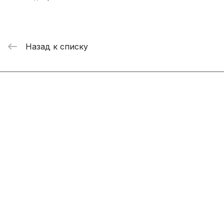
Назад к списку
Интернет-магазин
Компания
Информация
Помощь
+7 800 2019-432
info@add-market.ru
г. Казань, ул. Восстания д.100 корпус 1070