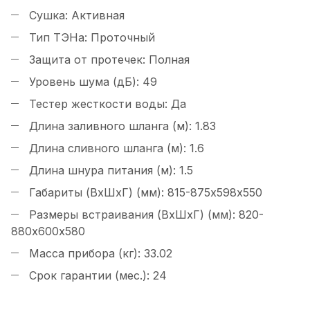
Сушка:
Активная
Тип ТЭНа:
Проточный
Защита от протечек:
Полная
Уровень шума (дБ):
49
Тестер жесткости воды:
Да
Длина заливного шланга (м):
1.83
Длина сливного шланга (м):
1.6
Длина шнура питания (м):
1.5
Габариты (ВxШхГ) (мм):
815-875x598х550
Размеры встраивания (ВxШхГ) (мм):
820-
880x600х580
Масса прибора (кг):
33.02
Срок гарантии (мес.):
24