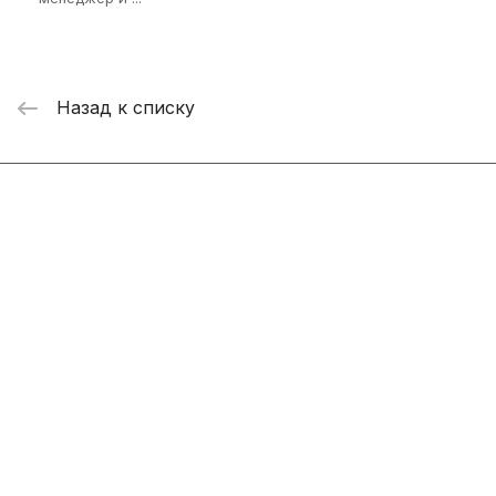
Назад к списку
Интернет-магазин
Компания
Информация
Помощь
+7 800 2019-432
info@add-market.ru
г. Казань, ул. Восстания д.100 корпус 1070