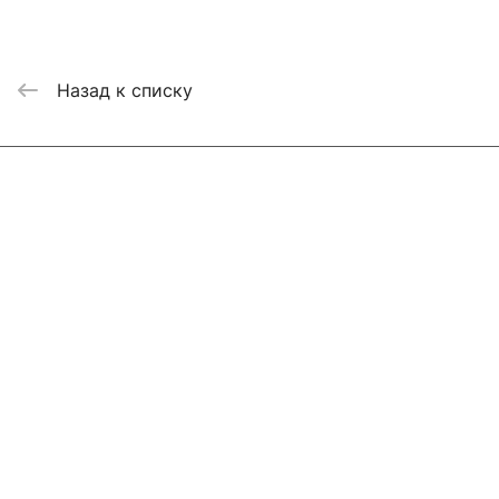
Назад к списку
Интернет-магазин
Компания
Информация
Помощь
Контакты
+7 800 2019-432
info@add-market.ru
г. Казань, ул. Восстания д.100 корпус 1070