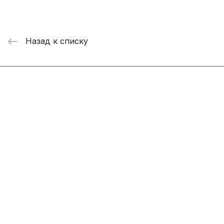
Назад к списку
Интернет-магазин
Компания
Информация
Помощь
+7 800 2019-432
info@add-market.ru
г. Казань, ул. Восстания д.100 корпус 1070