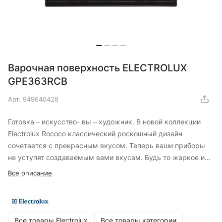
Варочная поверхность ELECTROLUX
GPE363RCB
Арт.
949640428
Готовка – искусство- вы – художник. В новой коллекции
Electrolux Rococo классический роскошный дизайн
сочетается с прекрасным вкусом. Теперь ваши приборы
не уступят создаваемым вами вкусам. Будь то жаркое или
шоколадный фондан – Electrolux Rococo поможет создать
Все описание
восхитительный вкус, сохраняя собственную красоту.
Ваша кухня, как и ваши вкусы, станет произведением
искусства.
Все товары Electrolux
Все товары категории