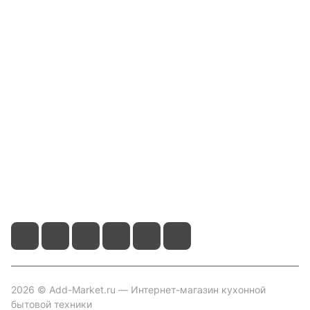
Интернет-магазин
Компания
Информация
Помощь
Контакты
+7 800 2019-432
info@add-market.ru
г. Казань, ул. Восстания д.100 корпус 1070
2026 © Add-Market.ru — Интернет-магазин кухонной
бытовой техники