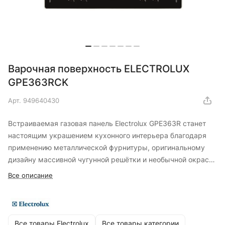
Варочная поверхность ELECTROLUX
GPE363RCK
Арт.
949640430
Встраиваемая газовая панель Electrolux GPE363R станет
настоящим украшением кухонного интерьера благодаря
применению металлической фурнитуры, оригинальному
дизайну массивной чугунной решётки и необычной окраске
рабочей поверхности. Наличие бортиков по краям
Все описание
предотвращает вытекание жидкости на столешницу при её
случайном проливе.
Все товары Electrolux
Все товары категории