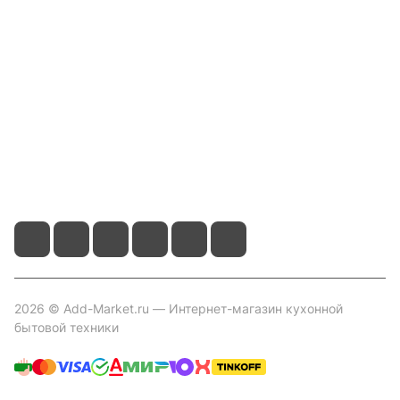
Информация
Помощь
Контакты
+7 800 2019-432
info@add-market.ru
г. Казань, ул. Восстания д.100 корпус 1070
2026 © Add-Market.ru — Интернет-магазин кухонной
бытовой техники