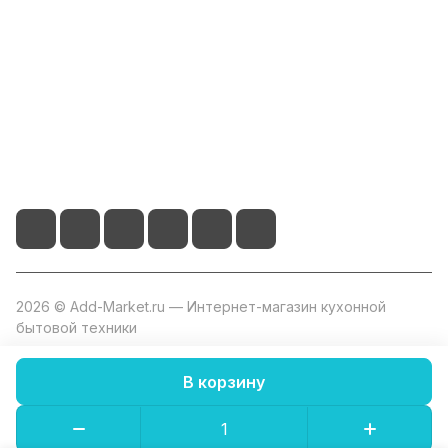
Помощь
+7 800 2019-432
info@add-market.ru
г. Казань, ул. Восстания д.100 корпус 1070
2026 © Add-Market.ru — Интернет-магазин кухонной
бытовой техники
В корзину
Конфиденциальность
Оферта