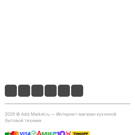
Компания
Информация
Помощь
+7 800 2019-432
info@add-market.ru
г. Казань, ул. Восстания д.100 корпус 1070
2026 © Add-Market.ru — Интернет-магазин кухонной
бытовой техники