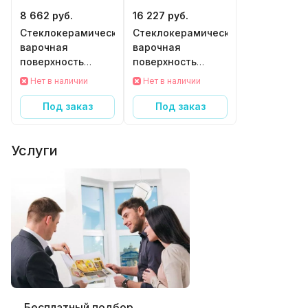
8 662 руб.
16 227 руб.
Стеклокерамическая
Стеклокерамическая
варочная
варочная
поверхность
поверхность
Kuppersberg ECO
Kuppersberg ECS
Нет в наличии
Нет в наличии
301
603
Под заказ
Под заказ
Услуги
Бесплатный подбор