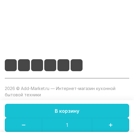
Помощь
+7 800 2019-432
info@add-market.ru
г. Казань, ул. Восстания д.100 корпус 1070
2026 © Add-Market.ru — Интернет-магазин кухонной
бытовой техники
В корзину
Конфиденциальность
Оферта