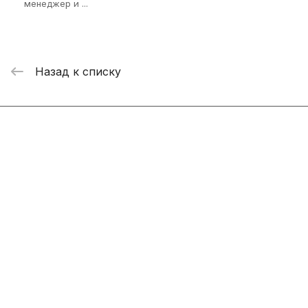
менеджер и ...
Назад к списку
Интернет-магазин
Компания
Информация
Помощь
+7 800 2019-432
info@add-market.ru
г. Казань, ул. Восстания д.100 корпус 1070