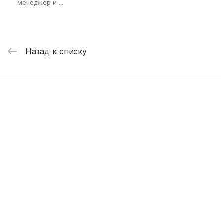
менеджер и ...
Назад к списку
Интернет-магазин
Компания
Информация
Помощь
+7 800 2019-432
info@add-market.ru
г. Казань, ул. Восстания д.100 корпус 1070