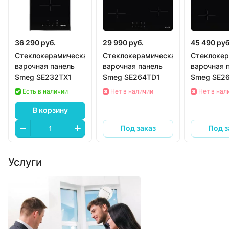
36 290 руб.
29 990 руб.
45 490 руб
Стеклокерамическая
Стеклокерамическая
Стеклокер
варочная панель
варочная панель
варочная 
Smeg SE232TX1
Smeg SE264TD1
Smeg S
Есть в наличии
Нет в наличии
Нет в нал
В корзину
Под заказ
Под з
Услуги