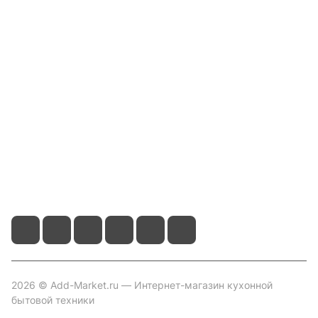
Интернет-магазин
Компания
Информация
Помощь
Контакты
+7 800 2019-432
info@add-market.ru
г. Казань, ул. Восстания д.100 корпус 1070
2026 © Add-Market.ru — Интернет-магазин кухонной
бытовой техники