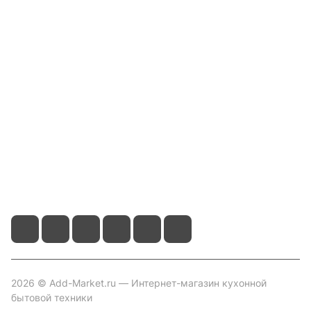
Интернет-магазин
Компания
Информация
Помощь
Контакты
+7 800 2019-432
info@add-market.ru
г. Казань, ул. Восстания д.100 корпус 1070
2026 © Add-Market.ru — Интернет-магазин кухонной
бытовой техники