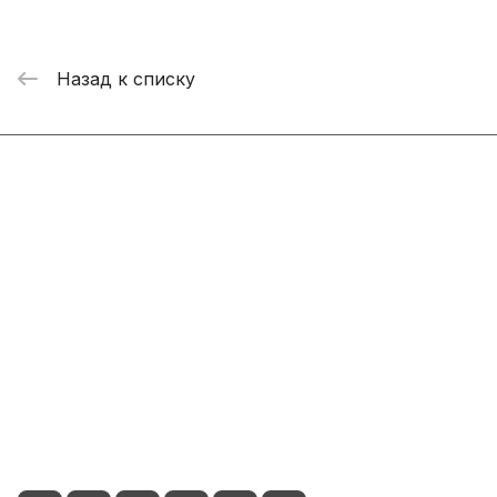
Назад к списку
Интернет-магазин
Компания
Информация
Помощь
+7 800 2019-432
info@add-market.ru
г. Казань, ул. Восстания д.100 корпус 1070