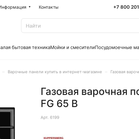
+7 800 20
Информация
Контакты
алая бытовая техника
Мойки и смесители
Посудомоечные м
–
–
Варочные панели купить в интернет-магазине
Газовая вароч
Газовая варочная п
FG 65 B
Арт.
6199