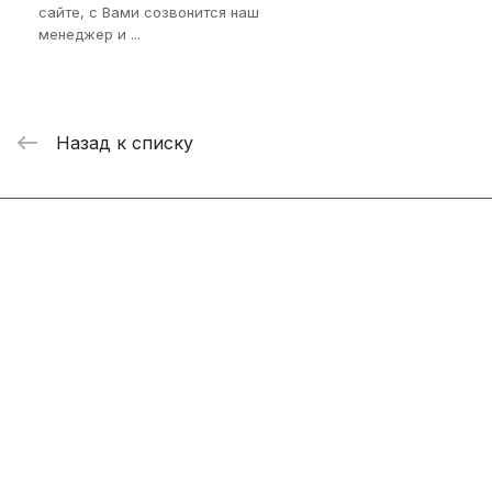
сайте, с Вами созвонится наш
менеджер и ...
Назад к списку
Интернет-магазин
Компания
Информация
Помощь
+7 800 2019-432
info@add-market.ru