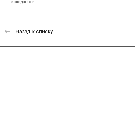
менеджер и ...
Назад к списку
Интернет-магазин
Компания
Информация
Помощь
+7 800 2019-432
info@add-market.ru
г. Казань, ул. Восстания д.100 корпус 1070