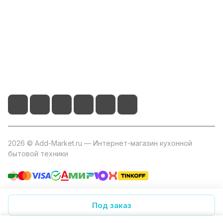
Помощь
+7 800 2019-432
info@add-market.ru
г. Казань, ул. Восстания д.100 корпус 1070
2026 © Add-Market.ru — Интернет-магазин кухонной
бытовой техники
Конфиденциальность
Оферта
Под заказ