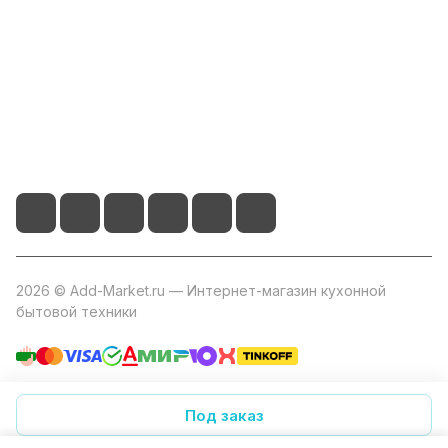
Помощь
+7 800 2019-432
info@add-market.ru
г. Казань, ул. Восстания д.100 корпус 1070
2026 © Add-Market.ru — Интернет-магазин кухонной
бытовой техники
Конфиденциальность
Оферта
Под заказ