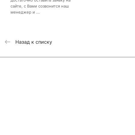
сайте, с Вами созвонится наш
менеджер и ...
Назад к списку
Интернет-магазин
Компания
Информация
Помощь
Контакты
+7 800 2019-432
info@add-market.ru