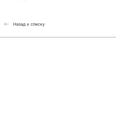
Назад к списку
Интернет-магазин
Компания
Информация
Помощь
Контакты
+7 800 2019-432
info@add-market.ru
г. Казань, ул. Восстания д.100 корпус 1070