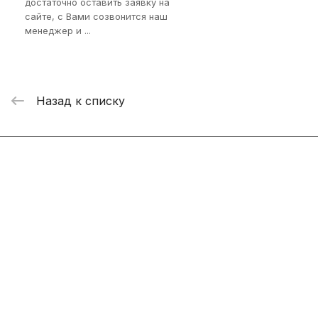
достаточно оставить заявку на
сайте, с Вами созвонится наш
менеджер и ...
Назад к списку
Интернет-магазин
Компания
Информация
Помощь
+7 800 2019-432
info@add-market.ru