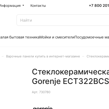
+7 800 20
Информация
Контакты
алая бытовая техника
Мойки и смесители
Посудомоечные м
–
–
Варочные панели купить в интернет-магазине
Стеклокерами
Стеклокерамическа
Gorenje ECT322BC
Арт.
730780