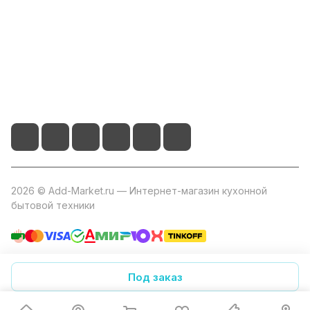
Помощь
+7 800 2019-432
info@add-market.ru
г. Казань, ул. Восстания д.100 корпус 1070
2026 © Add-Market.ru — Интернет-магазин кухонной
бытовой техники
Конфиденциальность
Оферта
Под заказ