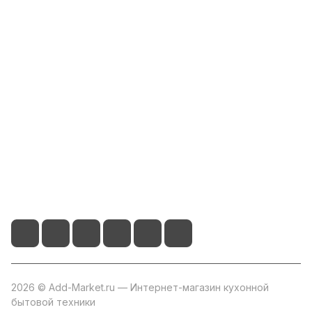
Интернет-магазин
Компания
Информация
Помощь
+7 800 2019-432
info@add-market.ru
г. Казань, ул. Восстания д.100 корпус 1070
2026 © Add-Market.ru — Интернет-магазин кухонной
бытовой техники