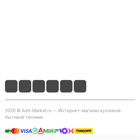
Компания
Информация
Помощь
+7 800 2019-432
info@add-market.ru
г. Казань, ул. Восстания д.100 корпус 1070
2026 © Add-Market.ru — Интернет-магазин кухонной
бытовой техники