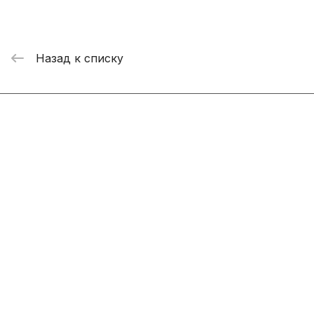
Назад к списку
Интернет-магазин
Компания
Информация
Помощь
+7 800 2019-432
info@add-market.ru
г. Казань, ул. Восстания д.100 корпус 1070