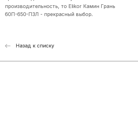
производительность, то Elikor Камин Грань
60П-650-П3Л - прекрасный выбор.
Назад к списку
Интернет-магазин
Компания
Информация
Помощь
+7 800 2019-432
info@add-market.ru