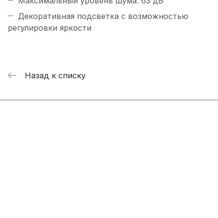
Максимальный уровень шума: 63 дБ
Декоративная подсветка с возможностью
регулировки яркости
Назад к списку
Интернет-магазин
Компания
Информация
Помощь
+7 800 2019-432