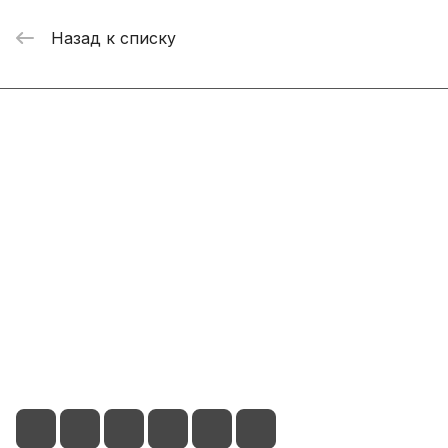
Назад к списку
Интернет-магазин
Компания
Информация
Помощь
+7 800 2019-432
info@add-market.ru
г. Казань, ул. Восстания д.100 корпус 1070