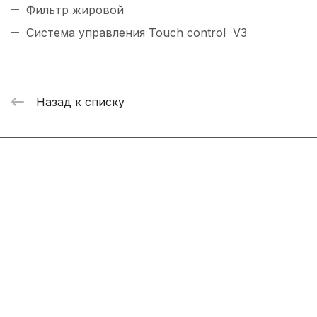
Фильтр жировой
Система управления Touch control V3
Назад к списку
Интернет-магазин
Компания
Информация
Помощь
+7 800 2019-432
info@add-market.ru