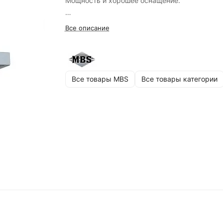
Мощность и хорошее оснащение.
Материал фасада нержавеющая сталь + бел
Все описание
стекло
Функция "таймер" автоматическое выключен
вытяжки
Все товары MBS
Все товары категории