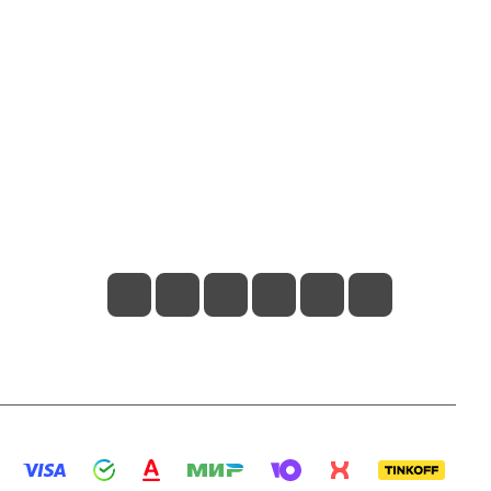
Контакты
+7 800 2019-432
info@add-market.ru
г. Казань, ул. Восстания д.100 корпус
1070