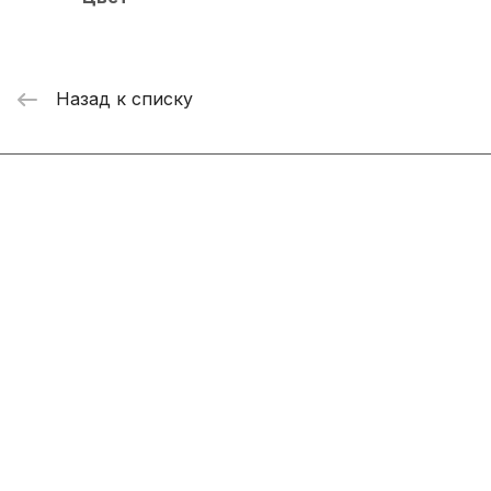
Назад к списку
Интернет-магазин
Компания
Информация
Помощь
+7 800 2019-432
info@add-market.ru
г. Казань, ул. Восстания д.100 корпус 1070