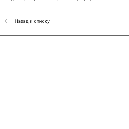
Назад к списку
Интернет-магазин
Компания
Информация
Помощь
Контакты
+7 800 2019-432
info@add-market.ru
г. Казань, ул. Восстания д.100 корпус 1070