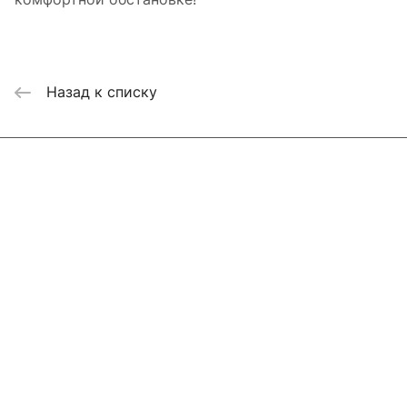
Назад к списку
Интернет-магазин
Компания
Информация
Помощь
Контакты
+7 800 2019-432
info@add-market.ru
г. Казань, ул. Восстания д.100 корпус 1070