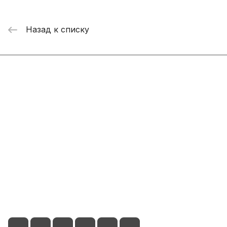
Назад к списку
Интернет-магазин
Компания
Информация
Помощь
+7 800 2019-432
info@add-market.ru
г. Казань, ул. Восстания д.100 корпус 1070