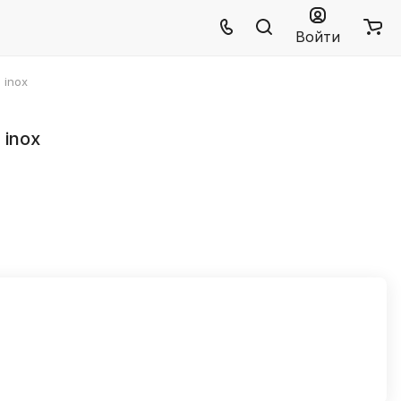
Войти
 inox
 inox