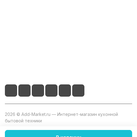
Компания
Информация
Помощь
+7 800 2019-432
info@add-market.ru
г. Казань, ул. Восстания д.100 корпус 1070
2026 © Add-Market.ru — Интернет-магазин кухонной
бытовой техники