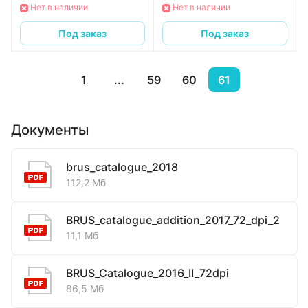
Нет в наличии
Нет в наличии
Под заказ
Под заказ
1
...
59
60
61
Документы
brus_catalogue_2018
112,2 Мб
BRUS_catalogue_addition_2017_72_dpi_2
11,1 Мб
BRUS_Catalogue_2016_II_72dpi
86,5 Мб