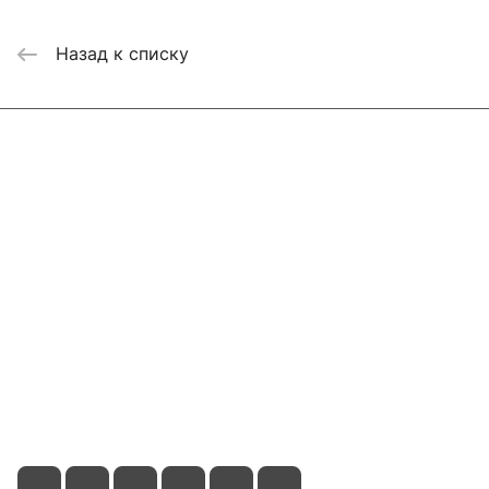
Назад к списку
Интернет-магазин
Компания
Информация
Помощь
Контакты
+7 800 2019-432
info@add-market.ru
г. Казань, ул. Восстания д.100 корпус 1070