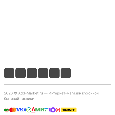
Компания
Информация
Помощь
Контакты
+7 800 2019-432
info@add-market.ru
г. Казань, ул. Восстания д.100 корпус 1070
2026 © Add-Market.ru — Интернет-магазин кухонной
бытовой техники