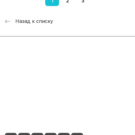
1
2
3
Назад к списку
Интернет-магазин
Компания
Информация
Помощь
+7 800 2019-432
info@add-market.ru
г. Казань, ул. Восстания д.100 корпус 1070